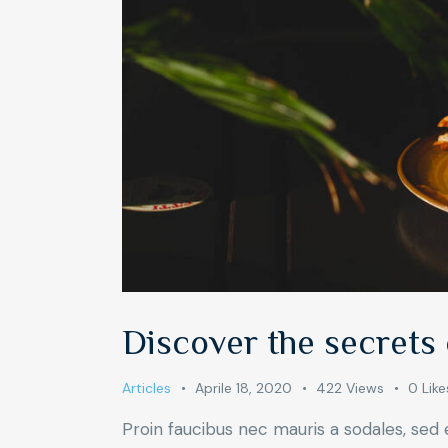
Discover the secrets
Articles
Aprile 18, 2020
422
Views
0
Like
Proin faucibus nec mauris a sodales, sed