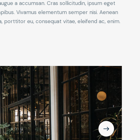
augue a accumsan. Cras sollicitudin, ipsum eget
s dapibus. Vivamus elementum semper nisi. Aenean
a, porttitor eu, consequat vitae, eleifend ac, enim.