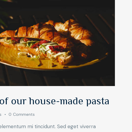
 of our house-made pasta
s
0
Comments
 elementum mi tincidunt. Sed eget viverra