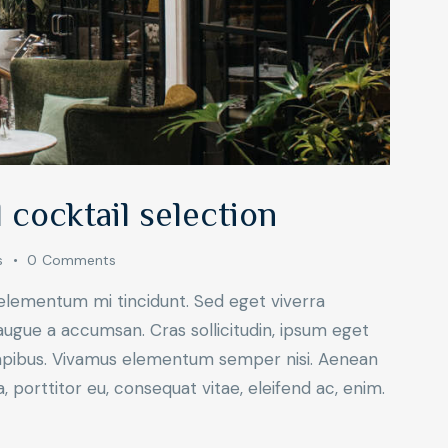
 cocktail selection
s
0
Comments
 elementum mi tincidunt. Sed eget viverra
augue a accumsan. Cras sollicitudin, ipsum eget
s dapibus. Vivamus elementum semper nisi. Aenean
a, porttitor eu, consequat vitae, eleifend ac, enim.